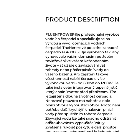
PRODUCT DESCRIPTION
FLUENTPOWER®
je profesionální výrobce
vodních čerpadel a specializuje se na
výrobu a vývoj domácích vodních
čerpadel. The
Nerezové pouzdro zahradní
čerpadlo FGPXXX5JB
je vyrobeno tak, aby
vyhovovalo vašim domácím potřebám
zavlažování ve vašem každodenním
životě – ať už jde o zavlažování vaší
zahrady nebo přečerpávání vody do
vašeho bazénu. Pro zajištění takové
všestrannosti nabízí čerpadlo více
výkonovou verzi - od 600W do 1200W. Je
také instalován integrovaný tepelný jistič,
který chrání motor před přetížením. Tím
je zajištěna dlouhá životnost čerpadla.
Nerezové pouzdro má nahoře a dole
plnicí otvor a vypouštěcí otvor. Proto není
potřeba další trychtýř k nalévání plnicí
vody před spuštěním tohoto čerpadla.
Zbývající vodu lze také snadno odstranit
odšroubováním vypouštěcí zátky.
Zvětšená rukojeť poskytuje další prostor
pro ruce pro uchopení, což je jednoduché,