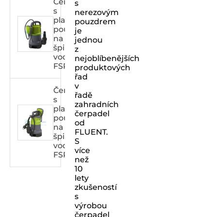
Čerpadlo
s
s
nerezovým
plastovým
pouzdrem
pouzdrem
je
na
jednou
špinavou
z
vodu
nejoblíbenějších
FSPXXX31DW
produktových
řad
v
Čerpadlo
řadě
s
zahradních
plastovým
čerpadel
pouzdrem
od
na
FLUENT.
špinavou
S
vodu
více
FSPXXX32DW
než
10
lety
zkušeností
s
výrobou
čerpadel