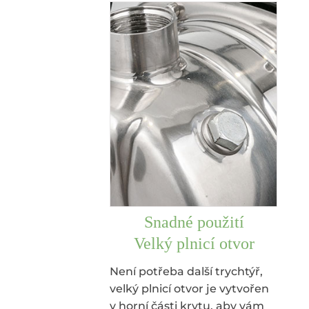
Snadné použití
Velký plnicí otvor
Není potřeba další trychtýř,
velký plnicí otvor je vytvořen
v horní části krytu, aby vám