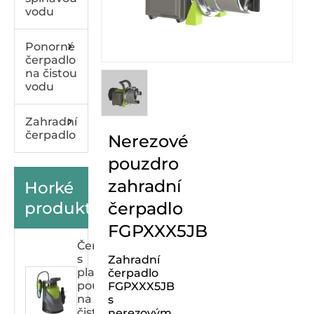
vodu
Ponorné
čerpadlo
na čistou
vodu
Zahradní
čerpadlo
Nerezové
pouzdro
zahradní
Horké
produkty
čerpadlo
FGPXXX5JB
Čerpadlo
s
Zahradní
plastovým
čerpadlo
pouzdrem
FGPXXX5JB
na
s
čistou
nerezovým