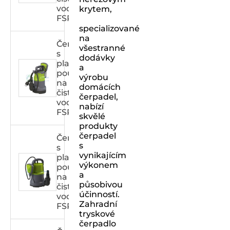
vodu
krytem,
FSPXXX33C
specializované
na
Čerpadlo
všestranné
s
dodávky
plastovým
a
pouzdrem
výrobu
na
domácích
čistou
čerpadel,
vodu
nabízí
FSPXXX32C
skvělé
produkty
čerpadel
Čerpadlo
s
s
vynikajícím
plastovým
výkonem
pouzdrem
a
na
působivou
čistou
účinností.
vodu
Zahradní
FSPXXX31C
tryskové
čerpadlo