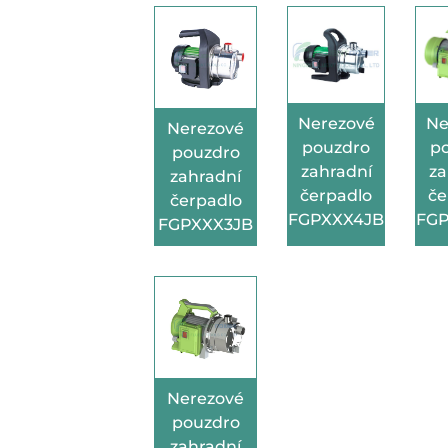
Nerezové
Ne
Nerezové
pouzdro
p
pouzdro
zahradní
za
zahradní
čerpadlo
če
čerpadlo
FGPXXX4JB
FG
FGPXXX3JB
Nerezové
pouzdro
zahradní