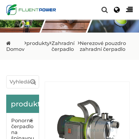
produkty
Zahradní
Nerezové pouzdro
Domov
čerpadlo
zahradní čerpadlo
produkty
Ponorné
čerpadlo
na
špinavou