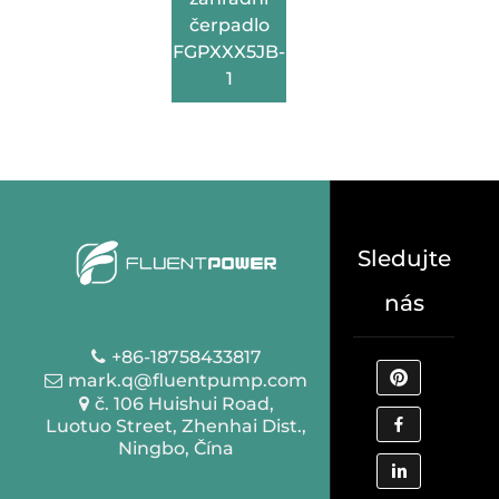
čerpadlo
FGPXXX5JB-
1
Sledujte
nás
+86-18758433817
mark.q@fluentpump.com
č. 106 Huishui Road,
Luotuo Street, Zhenhai Dist.,
Ningbo, Čína