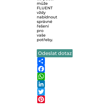
může
FLUENT
vždy
nabídnout
správné
řešení
pro
vaše
potřeby.
Odeslat dotaz
Share
Facebook
WhatsApp
LinkedIn
Twitter
Pinterest