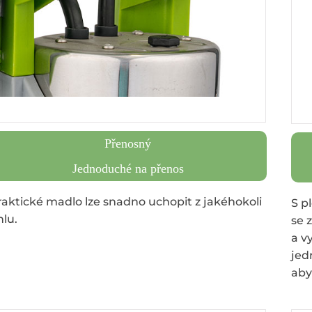
Přenosný
Jednoduché na přenos
raktické madlo lze snadno uchopit z jakéhokoli
S p
hlu.
se 
a v
jed
aby