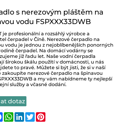
adlo s nerezovým pláštěm na
avou vodu FSPXXX33DWB
je profesionální a rozsáhlý výrobce a
el čerpadel v Číně. Nerezové čerpadlo na
u vodu je jednou z nejoblíbenějších ponorných
 rodině čerpadel. Na domácí vodárny se
izujeme již řadu let. Naše vodní čerpadla
jí širokou škálu použití v domácnosti, u nás
dete to pravé. Můžete si být jisti, že si v naší
 zakoupíte nerezové čerpadlo na špinavou
SPXXX33DWB a my vám nabídneme ty nejlepší
jní služby a včasné dodání.
at dotaz
are
Facebook
WhatsApp
LinkedIn
Twitter
Pinterest