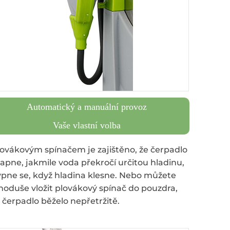
Automatický a manuální provoz
Vaše vlastní volba
lovákovým spínačem je zajištěno, že čerpadlo
zapne, jakmile voda překročí určitou hladinu,
ypne se, když hladina klesne. Nebo můžete
noduše vložit plovákový spínač do pouzdra,
 čerpadlo běželo nepřetržitě.