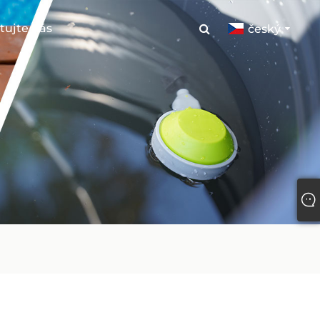
tujte nás
český