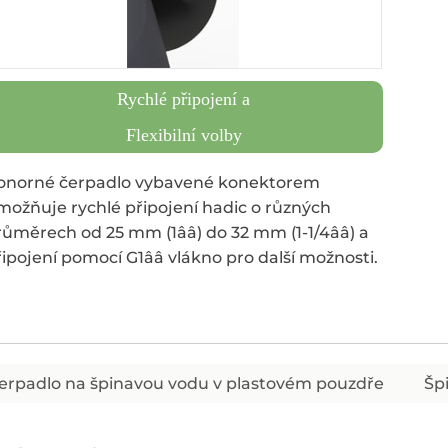
Rychlé připojení a
Flexibilní volby
onorné čerpadlo vybavené konektorem
možňuje rychlé připojení hadic o různých
růměrech od 25 mm (1ââ) do 32 mm (1-1/4ââ) a
řipojení pomocí G1ââ vlákno pro další možnosti.
erpadlo na špinavou vodu v plastovém pouzdře
Šp