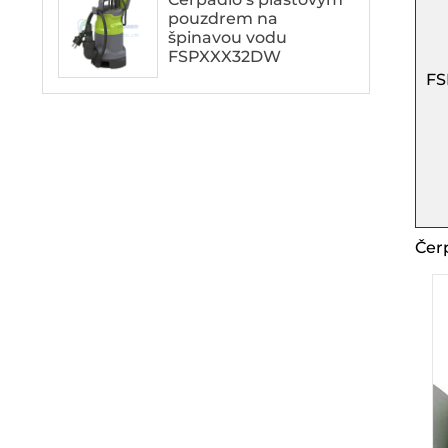
pouzdrem na
špinavou vodu
FSPXXX32DW
F
Čer