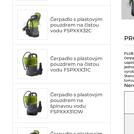
Čerpadlo s plastovým
pouzdrem na čistou
vodu FSPXXX32C
PR
FLU
Čerpadlo s plastovým
čerpa
uspok
pouzdrem na čistou
jedno
vodu FSPXXX31C
vyrob
Stand
tomu 
Ner
Čerpadlo s plastovým
pouzdrem na
špinavou vodu
FSPXXX31DW
Čerpadlo s plastovým