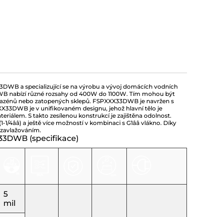
DWB a specializující se na výrobu a vývoj domácích vodních
WB nabízí různé rozsahy od 400W do 1100W. Tím mohou být
, bazénů nebo zatopených sklepů. FSPXXX33DWB je navržen s
33DWB je v unifikovaném designu, jehož hlavní tělo je
riálem. S takto zesílenou konstrukcí je zajištěna odolnost.
1/4ââ) a ještě více možností v kombinaci s G1ââ vlákno. Díky
 zavlažováním.
33DWB (specifikace)
5
mil