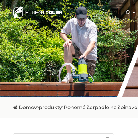
O
Domov
produkty
Ponorné čerpadlo na špinav