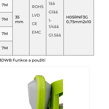
1ââ
7M
ROHS
G1ââ
LVD
35
H05RNF3G
7M
1-
mm
0,75mm2x10
CE
1/4ââ
EMC
7M
G1.5ââ
7M
3DWB Funkce a použití