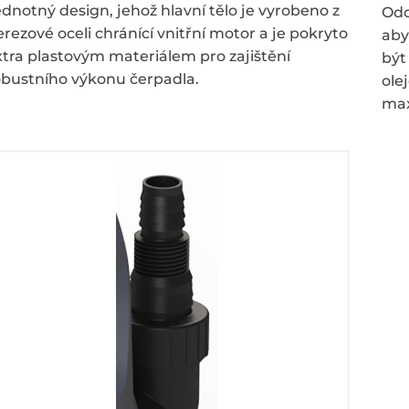
ednotný design, jehož hlavní tělo je vyrobeno z
Odo
erezové oceli chránící vnitřní motor a je pokryto
aby
xtra plastovým materiálem pro zajištění
být
obustního výkonu čerpadla.
ole
max