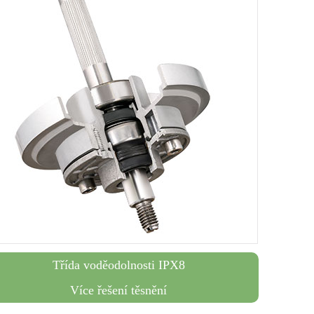
Třída voděodolnosti IPX8
Více řešení těsnění