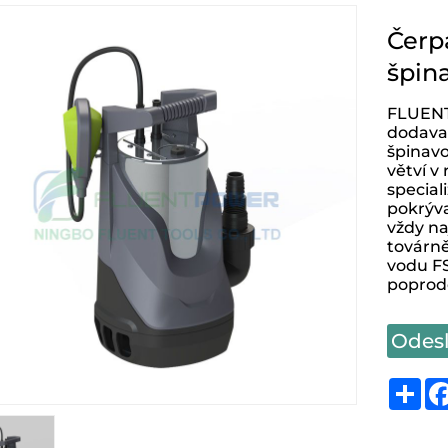
Čerp
špin
FLUENT 
dodavat
špinavo
větví v
special
pokrýva
vždy naj
továrně
vodu F
poprode
Odesl
Sh