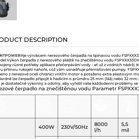
ODUCT DESCRIPTION
ENTPOWER®
je výrobcem nerezového čerpadla na špinavou vodu FSPXXX33
del.
Výkon čerpadla z nerezového pláště na znečištěnou vodu FSPXXX33D
ojeny různé potřeby aplikace přečerpávání vody - ať už z vodních nádrží
u přímou rukojetí nahoře, což vám usnadňuje přemísťování pumpy. FSPXXX
eno z nerezové oceli chránící vnitřní motor a potaženo extra plastovým mate
ardně lze čerpadlo připojit k hadicím o průměru 25 mm (1ââ) nebo 32 mm (1-
je dostatečně výkonný a odolný, aby vyřešil vaše každodenní problémy se
ezové čerpadlo na znečištěnou vodu Parametr FSPXXX
8000
5,5
400W
230V/50Hz
l/h
mil