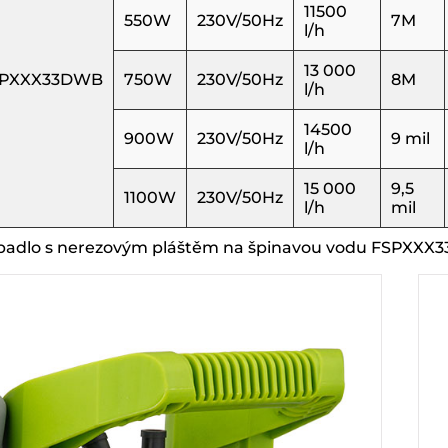
11500
550W
230V/50Hz
7M
l/h
13 000
SPXXX33DWB
750W
230V/50Hz
8M
l/h
14500
900W
230V/50Hz
9 mil
l/h
15 000
9,5
1100W
230V/50Hz
l/h
mil
padlo s nerezovým pláštěm na špinavou vodu FSPXXX3