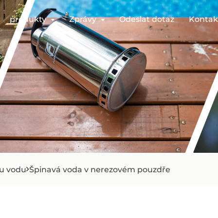
produkty
Zprávy
Odeslat dotaz
Kontak
ou vodu
Špinavá voda v nerezovém pouzdře